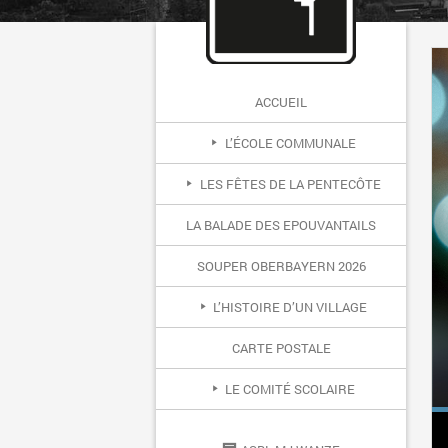
ACCUEIL
L’ÉCOLE COMMUNALE
BLOG ACTIVITÉ SCOLAIRE
AGENDA DE L’ANNÉE
PROJET D’ÉCOLE
PRÉSENTATION
INSCRIPTIONS
HISTORIQUE
SPECTACLE
EQUIPE
REPAS
R.O.I.
LES FÊTES DE LA PENTECÔTE
RESTAURANT
PROGRAMME
CORRID’OHA
BLIND TEST
SPECTACLE
4HRS VÉLO
BROCANTE
PETANQUE
MARCHÉ
FORAIN
SOIRÉE
LA BALADE DES EPOUVANTAILS
SOUPER OBERBAYERN 2026
L’HISTOIRE D’UN VILLAGE
TABLE DES MATIÈRES
CHAPITRE 1
CHAPITRE 2
CHAPITRE 3
CHAPITRE 4
CHAPITRE 5
CHAPITRE 6
CHÂTEAUX
CARTE POSTALE
LE COMITÉ SCOLAIRE
PAGE 1
PAGE 2
PAGE 3