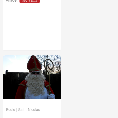
(SUITE…)
Ecole
Saint-Nicolas
|